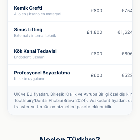
Kemik Grefti
£800
€754
Allojen / ksenojen materyal
Sinus Lifting
£1,800
€1,624
External / internal teknik
Kök Kanal Tedavisi
£800
€696
Endodonti uzmanı
Profesyonel Beyazlatma
£600
€522
Klinikte uygulanır
UK ve EU fiyatları, Birleşik Krallık ve Avrupa Birliği özel diş klini
Toothfairy/Dental Phobia/Brava 2024). Veskedent fiyatları, dahili 
transfer ve tercüman hizmetleri pakete eklenebilir.
Neden Türkiye?