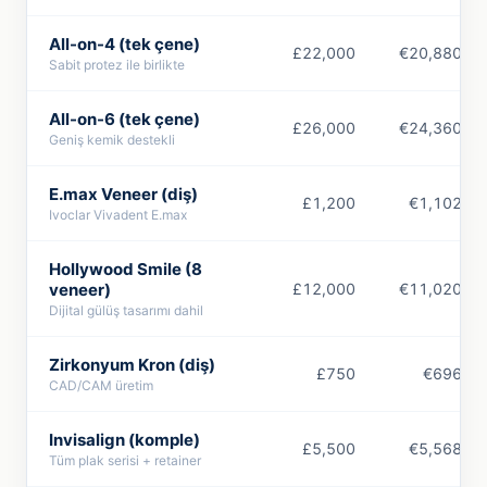
All-on-4 (tek çene)
£22,000
€20,880
Sabit protez ile birlikte
All-on-6 (tek çene)
£26,000
€24,360
Geniş kemik destekli
E.max Veneer (diş)
£1,200
€1,102
Ivoclar Vivadent E.max
Hollywood Smile (8
veneer)
£12,000
€11,020
Dijital gülüş tasarımı dahil
Zirkonyum Kron (diş)
£750
€696
CAD/CAM üretim
Invisalign (komple)
£5,500
€5,568
Tüm plak serisi + retainer