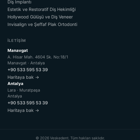
Diş İmplantı
Estetik ve Restoratif Diş Hekimliği
Hollywood Gülüşü ve Diş Veneer
Invisalign ve Şeffaf Plak Ortodonti
İLETIŞIM
Manavgat
A. Hisar Mah. 4604 Sk. No:18/1
Manavgat · Antalya
+90 533 595 53 39
Haritaya bak →
Antalya
Lara · Muratpaşa
Antalya
+90 533 595 53 39
Haritaya bak →
© 2026 Veskedent. Tüm hakları saklıdır.