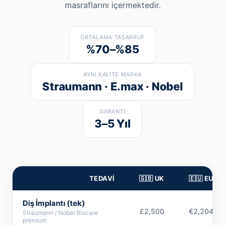
masraflarını içermektedir.
ORTALAMA TASARRUF
%70–%85
AYNI KALITE MARKA
Straumann · E.max · Nobel
GARANTI
3–5 Yıl
TEDAVI
🇬🇧 UK
🇪🇺 EU
Diş İmplantı (tek)
£2,500
€2,204
Straumann / Nobel Biocare
premium