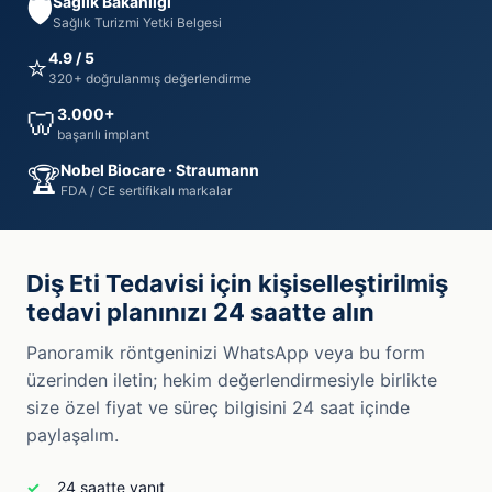
Sağlık Bakanlığı
🛡️
Sağlık Turizmi Yetki Belgesi
4.9 / 5
⭐
320+ doğrulanmış değerlendirme
3.000+
🦷
başarılı implant
Nobel Biocare · Straumann
🏆
FDA / CE sertifikalı markalar
Diş Eti Tedavisi için kişiselleştirilmiş
tedavi planınızı 24 saatte alın
Panoramik röntgeninizi WhatsApp veya bu form
üzerinden iletin; hekim değerlendirmesiyle birlikte
size özel fiyat ve süreç bilgisini 24 saat içinde
paylaşalım.
24 saatte yanıt