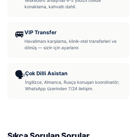
Veskedent anlaşmalı 4-5 yıldızlı otelde
konaklama, kahvaltı dahil.
🚐
VIP Transfer
Havalimanı karşılama, klinik-otel transferleri ve
dönüş — sizin için ayarlanır.
🗣️
Çok Dilli Asistan
İngilizce, Almanca, Rusça konuşan koordinatör;
WhatsApp üzerinden 7/24 iletişim.
Sıkça Sorulan Sorular