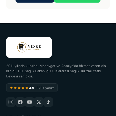
2011 yılında kurulan, Manavgat ve Antalya'da hizmet veren diş
kliniği. T.C. Sağlık Bakanlığı Uluslararası Sağlık Turizmi Yetki
Belgesi sahibidir.
★★★★★
4.9
· 320+ yorum