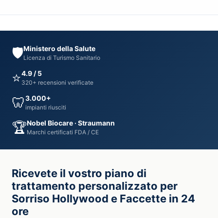
Ministero della Salute
🛡️
Licenza di Turismo Sanitario
4.9 / 5
⭐
320+ recensioni verificate
3.000+
🦷
impianti riusciti
Nobel Biocare · Straumann
🏆
Marchi certificati FDA / CE
Ricevete il vostro piano di
trattamento personalizzato per
Sorriso Hollywood e Faccette in 24
ore