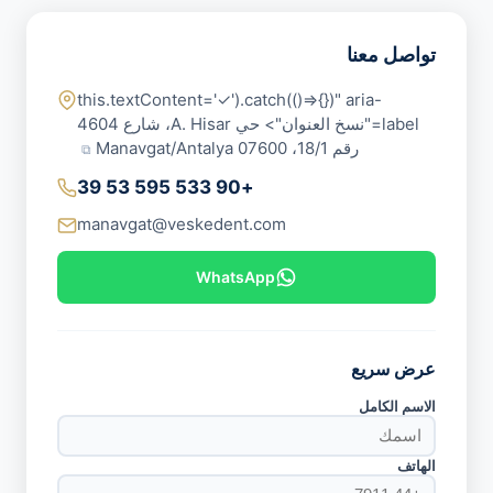
تواصل معنا
this.textContent='✓').catch(()=>{})" aria-
label="نسخ العنوان"> حي A. Hisar، شارع 4604
رقم 18/1، 07600 Manavgat/Antalya
⧉
+90 533 595 53 39
manavgat@veskedent.com
WhatsApp
عرض سريع
الاسم الكامل
الهاتف