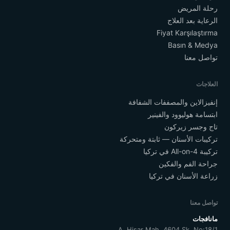
رحلة المريض
الرعاية بعد العلاج
Fiyat Karşılaştırma
Basın & Medya
تواصل معنا
العلاجات
إنفيزالاين والمصففات الشفافة
ابتسامة هوليوود والفينير
تاج وجسر زيركون
تركيبات الأسنان — ثابتة ومتحركة
تركيبة All-on-4 في تركيا
جراحة الفم والفكين
زراعة الأسنان في تركيا
تواصل معنا
مانافجات
A. Hisar Mah. 4604 Sk. No:18/1