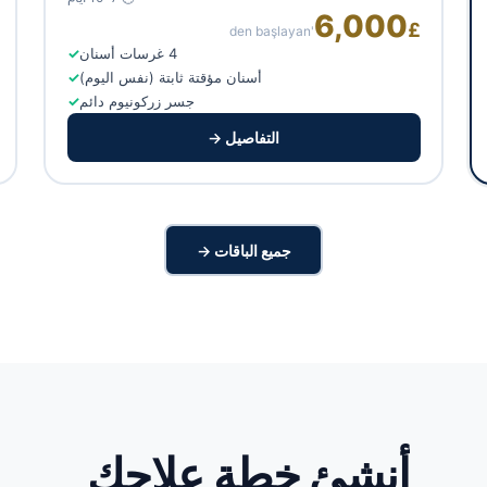
6,000
£
'den başlayan
4 غرسات أسنان
أسنان مؤقتة ثابتة (نفس اليوم)
جسر زركونيوم دائم
التفاصيل →
جميع الباقات →
أنشئ خطة علاجك