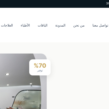
تواصل معنا
من نحن
المدونة
الباقات
الأطباء
العلاجات
%70
توفير