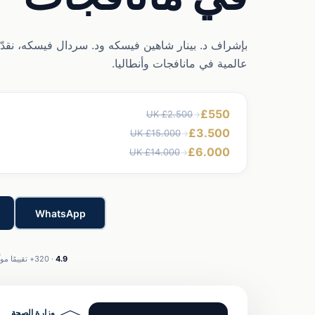
بإشراف د. بينار شاهين فيسكه ود. سردال فيسكه، نقدّم 
عالمية في مانافجات وأنطاليا.
£550
£2.500 UK
→
£3.500
£15.000 UK
→
£6.000
£14.000 UK
→
WhatsApp
4.9
· 320+ تقييمًا موثّقًا · Trustpilot وGoogle
رعاية موثوقة وفق المعايير الدولية
وزارة الصحة