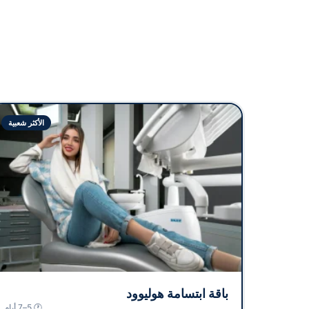
الأكثر شعبية
باقة ابتسامة هوليوود
🕐 5–7 أيام