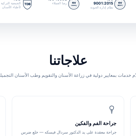
9001:2015
رضا العملاء
الجمعية التركية
ISO
ISO
TDB
10002
9001
لأطباء الأسنان
نظام إدارة الجودة
علاجاتنا
ّم خدمات بمعايير دولية في زراعة الأسنان والتقويم وطب الأسنان التجميل
جراحة الفم والفكين
جراحة معقدة على يد الدكتور سردال فيسكه — خلع ضرس