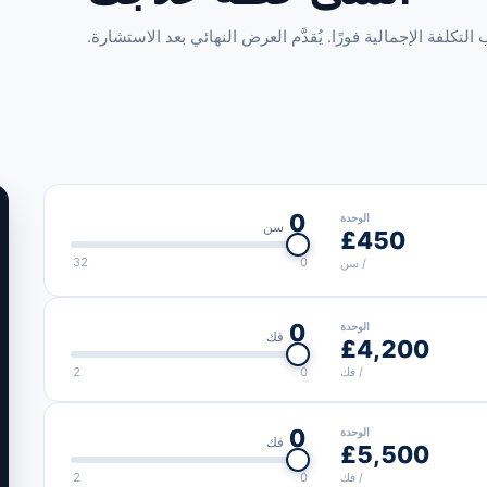
تكلفة الإجمالية فورًا. يُقدَّم العرض النهائي بعد الاستشارة.
0
الوحدة
سن
£450
32
0
/ سن
0
الوحدة
فك
£4,200
2
0
/ فك
0
الوحدة
فك
£5,500
2
0
/ فك