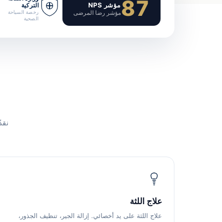
87
مؤشر NPS
التركية
مؤشر رضا المرضى
رخصة السياحة
الصحية
نقد
علاج اللثة
علاج اللثة على يد أخصائي. إزالة الجير، تنظيف الجذور،