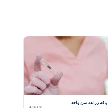
باقة زراعة سن واحد
🕐 3–5 أيام