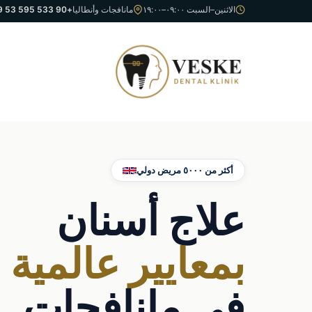
الاثنين–السبت ٠٩:٠٠–١٩:٠٠
مانافجات وأنطاليا
+90 533 595 53 39
أكثر من ٥٠٠٠ مريض دولي
علاج أسنان
بمعايير عالمية
في مانافجات