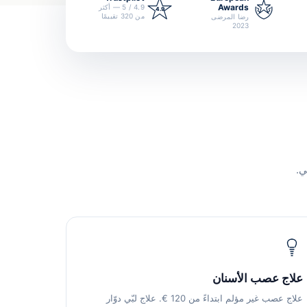
Awards
4.9 / 5 — أكثر
4.9
من 320 تقييمًا
رضا المرضى
2023
ي.
علاج عصب الأسنان
علاج عصب غير مؤلم ابتداءً من 120 €. علاج لبّي دوّار