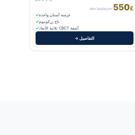
550
£
'den başlayan
غرسة أسنان واحدة
تاج زركونيوم
أشعة CBCT ثلاثية الأبعاد
التفاصيل →