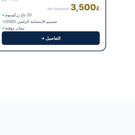
3,500
£
'den başlayan
20 تاج زركونيوم
تصميم الابتسامة الرقمي (DSD)
تيجان مؤقتة
التفاصيل →