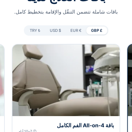
باقات شاملة تتضمن التنقّل والإقامة بتخطيط كامل.
₺ TRY
$ USD
€ EUR
£ GBP
باقة All-on-4 الفم الكامل
🕐 7–10 أيام